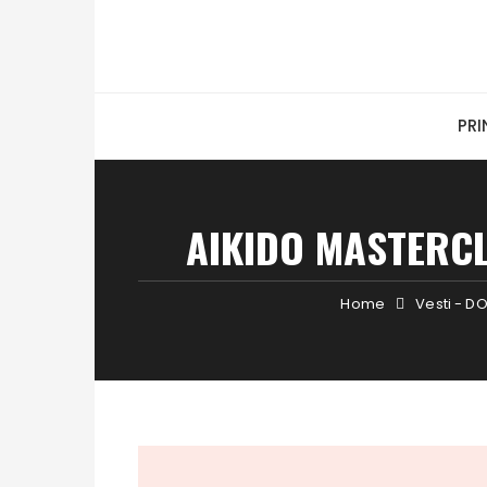
Skip
to
content
PRI
AIKIDO MASTERCLA
Home
Vesti - D