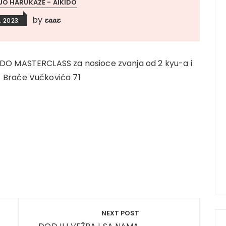
JO HARUKAZE - AIKIDO
zaaz
by
0. 2023.
 MASTERCLASS za nosioce zvanja od 2 kyu-a i
 Braće Vučkovića 71
NEXT POST