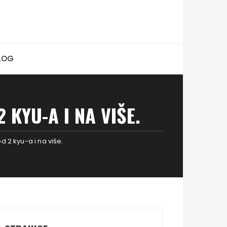
LOG
 KYU-A I NA VIŠE.
 2 kyu-a i na više.