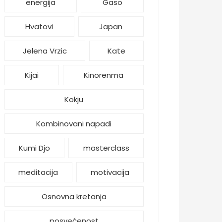
energija
Gaso
Hvatovi
Japan
Jelena Vrzic
Kate
Kijai
Kinorenma
Kokju
Kombinovani napadi
Kumi Djo
masterclass
meditacija
motivacija
Osnovna kretanja
posvećenost