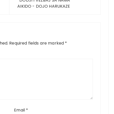
DODJI I VEŽBAJ SA NAMA
AIKIDO - DOJO HARUKAZE
shed.
Required fields are marked
*
Email
*