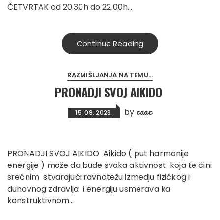
ČETVRTAK od 20.30h do 22.00h…
Continue Reading
RAZMIŠLJANJA NA TEMU...
PRONADJI SVOJ AIKIDO
zaaz
by
15. 09. 2023.
PRONADJI SVOJ AIKIDO Aikido ( put harmonije
energije ) može da bude svaka aktivnost koja te čini
srećnim stvarajući ravnotežu izmedju fizičkog i
duhovnog zdravlja i energiju usmerava ka
konstruktivnom…