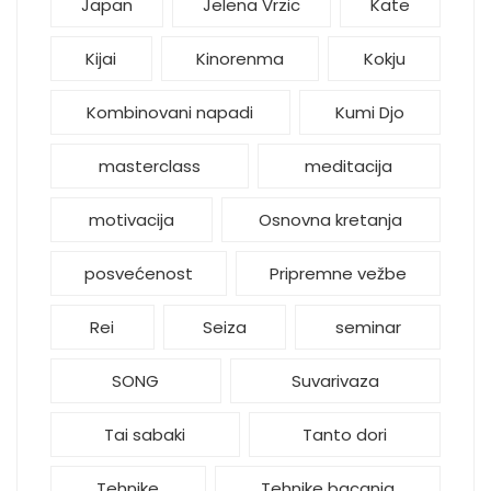
Japan
Jelena Vrzic
Kate
Kijai
Kinorenma
Kokju
Kombinovani napadi
Kumi Djo
masterclass
meditacija
motivacija
Osnovna kretanja
posvećenost
Pripremne vežbe
Rei
Seiza
seminar
SONG
Suvarivaza
Tai sabaki
Tanto dori
Tehnike
Tehnike bacanja