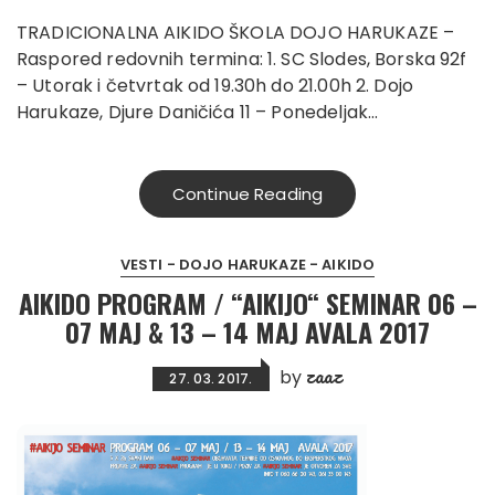
TRADICIONALNA AIKIDO ŠKOLA DOJO HARUKAZE –
Raspored redovnih termina: 1. SC Slodes, Borska 92f
– Utorak i četvrtak od 19.30h do 21.00h 2. Dojo
Harukaze, Djure Daničića 11 – Ponedeljak…
Continue Reading
VESTI - DOJO HARUKAZE - AIKIDO
AIKIDO PROGRAM / “AIKIJO“ SEMINAR 06 –
07 MAJ & 13 – 14 MAJ AVALA 2017
zaaz
by
27. 03. 2017.