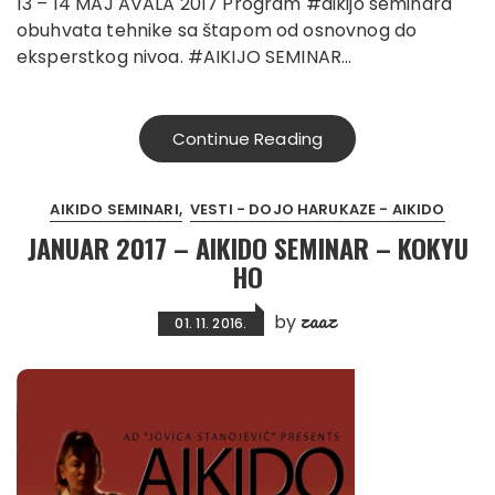
13 – 14 MAJ AVALA 2017 Program #aikijo seminara
obuhvata tehnike sa štapom od osnovnog do
eksperstkog nivoa. #AIKIJO SEMINAR…
Continue Reading
AIKIDO SEMINARI
VESTI - DOJO HARUKAZE - AIKIDO
JANUAR 2017 – AIKIDO SEMINAR – KOKYU
HO
zaaz
by
01. 11. 2016.