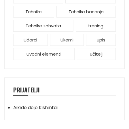
Tehnike
Tehnike bacanja
Tehnike zahvata
trening
Udarci
Ukemi
upis
Uvodni elementi
učitelj
PRIJATELJI
Aikido dojo Kishintai