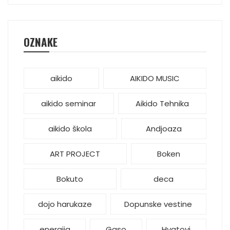
OZNAKE
aikido
AIKIDO MUSIC
aikido seminar
Aikido Tehnika
aikido škola
Andjoaza
ART PROJECT
Boken
Bokuto
deca
dojo harukaze
Dopunske vestine
energija
Gaso
Hvatovi