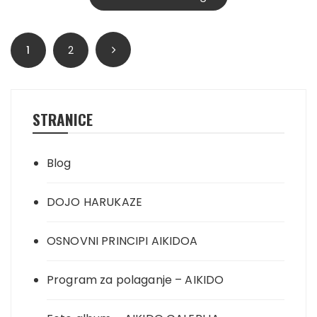
Posts
1
2
pagination
STRANICE
Blog
DOJO HARUKAZE
OSNOVNI PRINCIPI AIKIDOA
Program za polaganje – AIKIDO