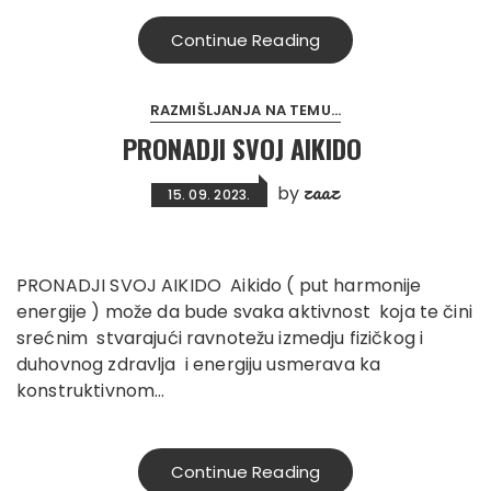
Continue Reading
RAZMIŠLJANJA NA TEMU...
PRONADJI SVOJ AIKIDO
zaaz
by
15. 09. 2023.
PRONADJI SVOJ AIKIDO Aikido ( put harmonije
energije ) može da bude svaka aktivnost koja te čini
srećnim stvarajući ravnotežu izmedju fizičkog i
duhovnog zdravlja i energiju usmerava ka
konstruktivnom…
Continue Reading