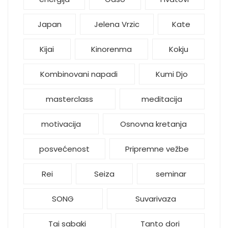
Japan
Jelena Vrzic
Kate
Kijai
Kinorenma
Kokju
Kombinovani napadi
Kumi Djo
masterclass
meditacija
motivacija
Osnovna kretanja
posvećenost
Pripremne vežbe
Rei
Seiza
seminar
SONG
Suvarivaza
Tai sabaki
Tanto dori