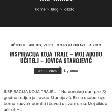
Home
Blog
aikido
UČITELJI - AIKIDO
VESTI - DOJO HARUKAZE - AIKIDO
INSPIRACIJA KOJA TRAJE – MOJ AIKIDO
UČITELJ – JOVICA STANOJEVIĆ
zaaz
by
07. 03. 2025.
INSPIRACIJA KOJA TRAJE … “ Na današnji dan pre 73
godine rodjen je Jovica Stanojević. Bio je osoba koju
ćemo zauvek pamtiti i čuvati u svom srcu. Moj aikido
učitelj – …