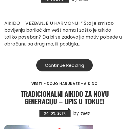
AIKIDO – VEŽBANJE U HARMONIJI “ Šta je smisao
bavljenja borilačkim veštinama i zašto je aikido
toliko poseban? Da bi se zadovoljio motiv pobede u
obračunu sa drugima, ili postigla…
Continue Reading
VESTI - DOJO HARUKAZE - AIKIDO
TRADICIONALNI AIKIDO ZA NOVU
GENERACIJU – UPIS U TOKU!!!
zaaz
by
04. 09. 2017.