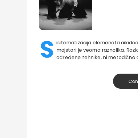
S
isitematizacija elemenata aikidoa
majstori je veoma raznolika. Razl
određene tehnike, ni metodično 
Con