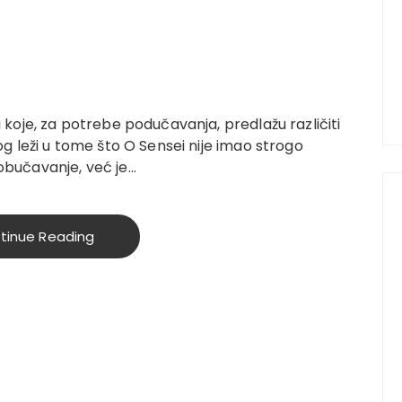
 koje, za potrebe podučavanja, predlažu različiti
og leži u tome što O Sensei nije imao strogo
obučavanje, već je…
tinue Reading