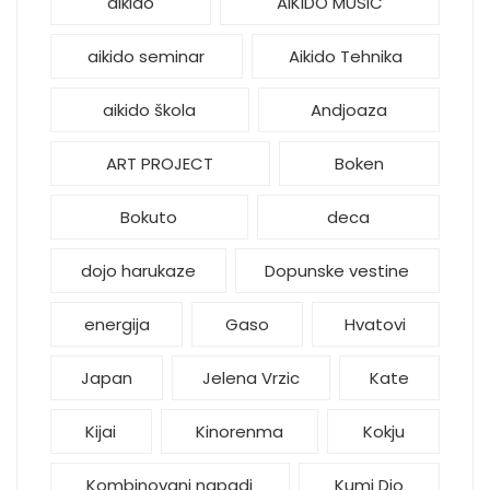
aikido
AIKIDO MUSIC
aikido seminar
Aikido Tehnika
aikido škola
Andjoaza
ART PROJECT
Boken
Bokuto
deca
dojo harukaze
Dopunske vestine
energija
Gaso
Hvatovi
Japan
Jelena Vrzic
Kate
Kijai
Kinorenma
Kokju
Kombinovani napadi
Kumi Djo