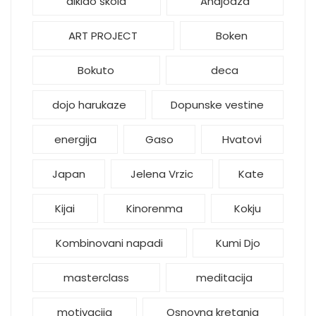
aikido škola
Andjoaza
ART PROJECT
Boken
Bokuto
deca
dojo harukaze
Dopunske vestine
energija
Gaso
Hvatovi
Japan
Jelena Vrzic
Kate
Kijai
Kinorenma
Kokju
Kombinovani napadi
Kumi Djo
masterclass
meditacija
motivacija
Osnovna kretanja