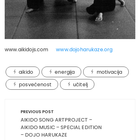
www.aikidojs.com
www.dojoharukaze.org
aikido
energija
motivacija
posvećenost
učitelj
Post
navigation
PREVIOUS POST
AIKIDO SONG ARTPROJECT –
AIKIDO MUSIC – SPECIAL EDITION
– DOJO HARUKAZE