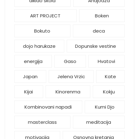
aikido škola
Andjoaza
ART PROJECT
Boken
Bokuto
deca
dojo harukaze
Dopunske vestine
energija
Gaso
Hvatovi
Japan
Jelena Vrzic
Kate
Kijai
Kinorenma
Kokju
Kombinovani napadi
Kumi Djo
masterclass
meditacija
motivacija
Osnovna kretanja