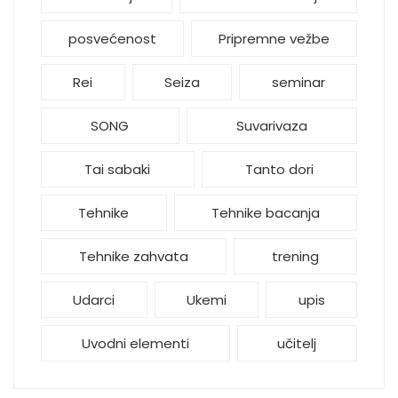
posvećenost
Pripremne vežbe
Rei
Seiza
seminar
SONG
Suvarivaza
Tai sabaki
Tanto dori
Tehnike
Tehnike bacanja
Tehnike zahvata
trening
Udarci
Ukemi
upis
Uvodni elementi
učitelj