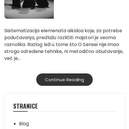
Sisitematizacija elemenata aikidoa koje, za potrebe
podučavanja, predlažu različiti majstori je veoma
raznolika. Razlog leži u tome što O Sensei nije imao
strogo određene tehnike, ni metodično obučavanje,
već je…
Continue Reading
STRANICE
Blog