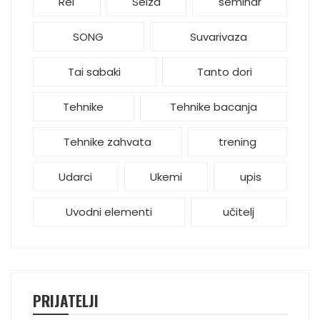
Rei
Seiza
seminar
SONG
Suvarivaza
Tai sabaki
Tanto dori
Tehnike
Tehnike bacanja
Tehnike zahvata
trening
Udarci
Ukemi
upis
Uvodni elementi
učitelj
PRIJATELJI