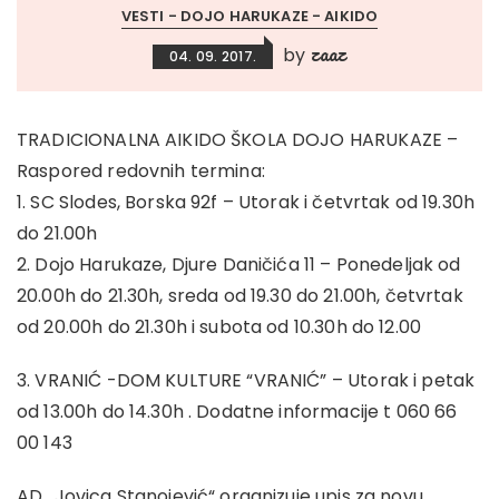
VESTI - DOJO HARUKAZE - AIKIDO
zaaz
by
04. 09. 2017.
TRADICIONALNA AIKIDO ŠKOLA DOJO HARUKAZE –
Raspored redovnih termina:
1. SC Slodes, Borska 92f – Utorak i četvrtak od 19.30h
do 21.00h
2. Dojo Harukaze, Djure Daničića 11 – Ponedeljak od
20.00h do 21.30h, sreda od 19.30 do 21.00h, četvrtak
od 20.00h do 21.30h i subota od 10.30h do 12.00
3. VRANIĆ -DOM KULTURE “VRANIĆ” – Utorak i petak
od 13.00h do 14.30h . Dodatne informacije t 060 66
00 143
AD „Jovica Stanojević“ organizuje upis za novu