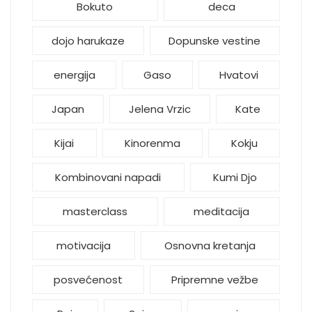
Bokuto
deca
dojo harukaze
Dopunske vestine
energija
Gaso
Hvatovi
Japan
Jelena Vrzic
Kate
Kijai
Kinorenma
Kokju
Kombinovani napadi
Kumi Djo
masterclass
meditacija
motivacija
Osnovna kretanja
posvećenost
Pripremne vežbe