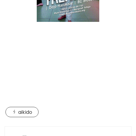
aikido
Post