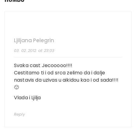
Ljiljana Pelegrin
03. 02. 2012. at 23:03
Svaka cast Jecooooo!!!!
Cestitamo ti i od srca zelimo da i dalje
nastavis da uzivas u aikidou kao i od sada!!!!
🙂
Vlada i Ljilja
Reply