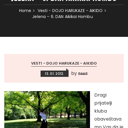
Home
Vesti - DOJO HARUKAZE - AIKIDO
Jelena – 6. DAN Aikikai Hombu
VESTI - DOJO HARUKAZE - AIKIDO
zaaz
by
13. 01. 2012.
Dragi
prijatelji
kluba
obaveštava
mo Vas da je