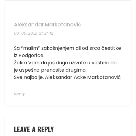
Aleksandar Markotanović
08. 05. 2012. at 21:42
Sa “malim” zakašnjenjem ali od srca čestitke
iz Podgorice.
Želim Vam da još dugo uživate u veštini i da
je uspešno prenosite drugima.
Sve najbolje, Aleksandar Acke Markotanović
Reply
LEAVE A REPLY