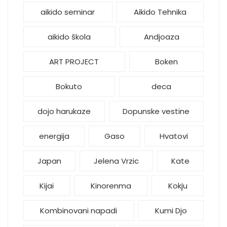
aikido seminar
Aikido Tehnika
aikido škola
Andjoaza
ART PROJECT
Boken
Bokuto
deca
dojo harukaze
Dopunske vestine
energija
Gaso
Hvatovi
Japan
Jelena Vrzic
Kate
Kijai
Kinorenma
Kokju
Kombinovani napadi
Kumi Djo