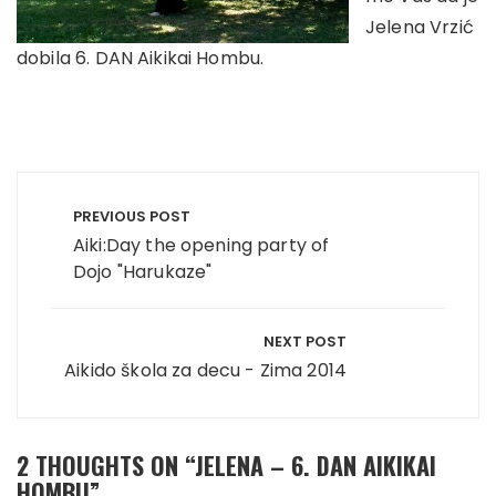
Jelena Vrzić
dobila 6. DAN Aikikai Hombu.
Post
navigation
PREVIOUS POST
Aiki:Day the opening party of
Dojo "Harukaze"
NEXT POST
Aikido škola za decu - Zima 2014
2 THOUGHTS ON “
JELENA – 6. DAN AIKIKAI
HOMBU
”