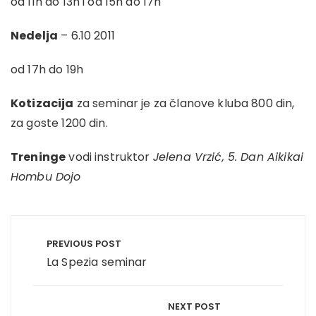
od 11h do 13h i od 15h do 17h
Nedelja
– 6.10 2011
od 17h do 19h
Kotizacija
za seminar je za članove kluba 800 din,
za goste 1200 din.
Treninge
vodi instruktor
Jelena Vrzić, 5. Dan Aikikai
Hombu Dojo
Post
navigation
PREVIOUS POST
La Spezia seminar
NEXT POST