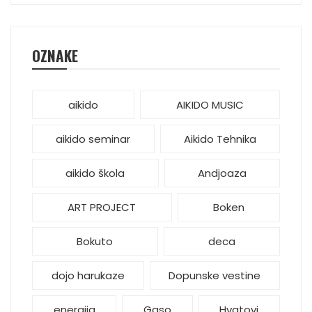
OZNAKE
aikido
AIKIDO MUSIC
aikido seminar
Aikido Tehnika
aikido škola
Andjoaza
ART PROJECT
Boken
Bokuto
deca
dojo harukaze
Dopunske vestine
energija
Gaso
Hvatovi