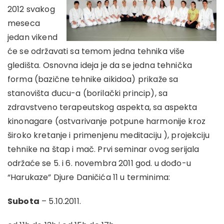
2012 svakog
meseca
jedan vikend
će se održavati sa temom jedna tehnika više
gledišta. Osnovna ideja je da se jedna tehnička
forma (bazične tehnike aikidoa) prikaže sa
stanovišta đucu-a (borilački princip), sa
zdravstveno terapeutskog aspekta, sa aspekta
kinonagare (ostvarivanje potpune harmonije kroz
široko kretanje i primenjenu meditaciju ), projekciju
tehnike na štap i mač. Prvi seminar ovog serijala
održaće se 5. i 6. novembra 2011 god. u dođo-u
“Harukaze” Djure Daničića 11 u terminima:
Subota
– 5.10.2011.