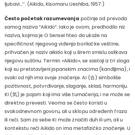
ljubavi…’’. (Aikido, Kisomaru Ueshiba, 1957.)
Često početak razumevanja
počinje od prevoda
samog naziva “Aikido”. Iako je ovom, predhodilo niz
naziva, kojima je O Sensei hteo da ukaže na
specifičnost njegovog viđenja borilačke veštine,
prihvaćen je naziv aikido koji u širem smislu oslikava
njegovu suštinu. Termin «Aikido», se sastoji iz tri sloga
koji su pretstavljeni japanskim znacima (kanđijima), i
svaki od njih ima svoje značenje. AI (合) simboliše
pozitivnost, potvrđivanje, slaganje, sklad, harmoniju.
KI (気) je pojam koji ima više tumačenja, i ne može se
direktno prevesti. Veoma se često koristi u
svakodnevnom govoru, ali u sklopu određenh fraza
ili reči. Sam za sebe KI može značiti duh ili um, ali u
kontekstu reči Aikido on ima metafizičko značenje. U