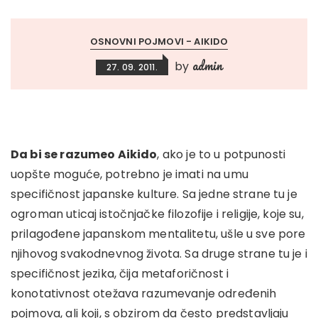
OSNOVNI POJMOVI - AIKIDO
admin
by
27. 09. 2011.
Da bi se razumeo Aikido
, ako je to u potpunosti
uopšte moguće, potrebno je imati na umu
specifičnost japanske kulture. Sa jedne strane tu je
ogroman uticaj istočnjačke filozofije i religije, koje su,
prilagođene japanskom mentalitetu, ušle u sve pore
njihovog svakodnevnog života. Sa druge strane tu je i
specifičnost jezika, čija metaforičnost i
konotativnost otežava razumevanje određenih
pojmova, ali koji, s obzirom da često predstavljaju