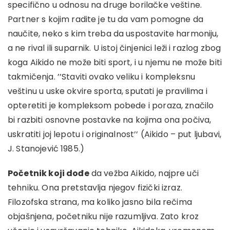
specifično u odnosu na druge borilačke veštine.
Partner s kojim radite je tu da vam pomogne da
naučite, neko s kim treba da uspostavite harmoniju,
a ne rival ili suparnik. U istoj činjenici leži i razlog zbog
koga Aikido ne može biti sport, i u njemu ne može biti
takmičenja. ’’Staviti ovako veliku i kompleksnu
veštinu u uske okvire sporta, sputati je pravilima i
opteretiti je kompleksom pobede i poraza, značilo
bi razbiti osnovne postavke na kojima ona počiva,
uskratiti joj lepotu i originalnost’’ (Aikido – put ljubavi,
J. Stanojević 1985.)
Početnik koji dođe
da vežba Aikido, najpre uči
tehniku. Ona pretstavlja njegov fizički izraz.
Filozofska strana, ma koliko jasno bila rečima
objašnjena, početniku nije razumljiva. Zato kroz