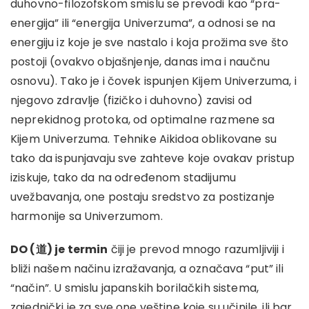
duhovno-filozofskom smislu se prevodi kao “pra-
energija” ili “energija Univerzuma”, a odnosi se na
energiju iz koje je sve nastalo i koja prožima sve što
postoji (ovakvo objašnjenje, danas ima i naučnu
osnovu). Tako je i čovek ispunjen Kijem Univerzuma, i
njegovo zdravlje (fizičko i duhovno) zavisi od
neprekidnog protoka, od optimalne razmene sa
Kijem Univerzuma. Tehnike Aikidoa oblikovane su
tako da ispunjavaju sve zahteve koje ovakav pristup
iziskuje, tako da na određenom stadijumu
uvežbavanja, one postaju sredstvo za postizanje
harmonije sa Univerzumom.
DO (道) je termin
čiji je prevod mnogo razumljiviji i
bliži našem načinu izražavanja, a označava “put” ili
“način”. U smislu japanskih borilačkih sistema,
zajednički je za sve one veštine koje su učinile, ili bar