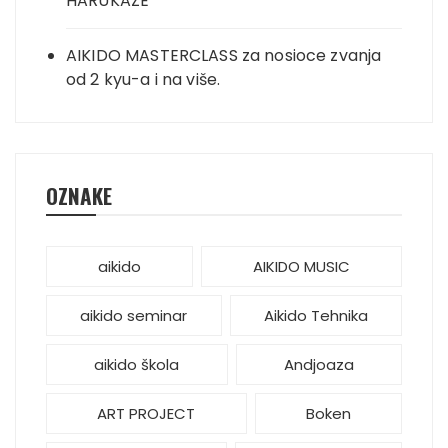
HARUKAZE
AIKIDO MASTERCLASS za nosioce zvanja
od 2 kyu-a i na više.
OZNAKE
aikido
AIKIDO MUSIC
aikido seminar
Aikido Tehnika
aikido škola
Andjoaza
ART PROJECT
Boken