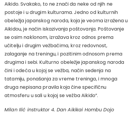
Aikido. Svakako, to ne znači da neke od njih ne
postoje i u drugim kulturama. Jedno od kulturnih
obeležja japanskog naroda, koja je veoma izražena u
Aikidou, je način iskazivanja poštovanja. Poštovanje
se osim naklonom, izražava kroz odnos prema
učitelju i drugim vežbačima, kroz redovnost,
zalaganje na treningu, i pozitinim odnosom prema
drugima i sebi. Kulturno obeležje japanskog naroda
čini i odeća u kojoj se vežba, način sedenja na
tatamiju, ponašanja za vreme treninga, i mnoga
druga nepisana pravila koja čine specifičnu
atmosferu u sali u kojoj se vežba Aikido”.
Milan Ilić instruktor
4. Dan Aikikai Hombu Dojo