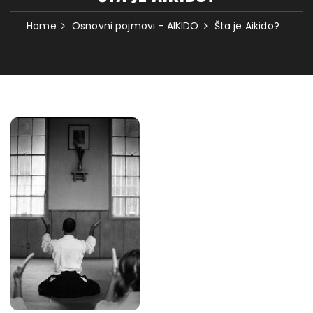
Home
Osnovni pojmovi - AIKIDO
Šta je Aikido?