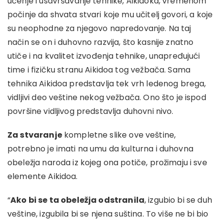
učenje i usavršavanje tehnike, Aikidoka, vremenom
počinje da shvata stvari koje mu učitelj govori, a koje
su neophodne za njegovo napredovanje. Na taj
način se on i duhovno razvija, što kasnije znatno
utiče i na kvalitet izvođenja tehnike, unapređujući
time i fizičku stranu Aikidoa tog vežbača. Sama
tehnika Aikidoa predstavlja tek vrh ledenog brega,
vidljivi deo veštine nekog vežbača. Ono što je ispod
površine vidljivog predstavlja duhovni nivo.
Za stvaranje
kompletne slike ove veštine,
potrebno je imati na umu da kulturna i duhovna
obeležja naroda iz kojeg ona potiče, prožimaju i sve
elemente Aikidoa.
“
Ako bi se ta obeležja odstranila
, izgubio bi se duh
veštine, izgubila bi se njena suština. To više ne bi bio