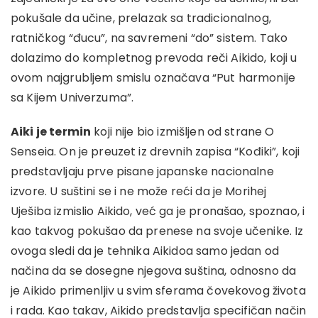
pokušale da učine, prelazak sa tradicionalnog,
ratničkog “đucu”, na savremeni “do” sistem. Tako
dolazimo do kompletnog prevoda reči Aikido, koji u
ovom najgrubljem smislu označava “Put harmonije
sa Kijem Univerzuma”.
Aiki je termin
koji nije bio izmišljen od strane O
Senseia. On je preuzet iz drevnih zapisa “Kođiki”, koji
predstavljaju prve pisane japanske nacionalne
izvore. U suštini se i ne može reći da je Morihej
Uješiba izmislio Aikido, već ga je pronašao, spoznao, i
kao takvog pokušao da prenese na svoje učenike. Iz
ovoga sledi da je tehnika Aikidoa samo jedan od
načina da se dosegne njegova suština, odnosno da
je Aikido primenljiv u svim sferama čovekovog života
i rada. Kao takav, Aikido predstavlja specifičan način