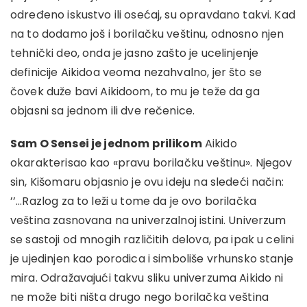
određeno iskustvo ili osećaj, su opravdano takvi. Kad
na to dodamo još i borilačku veštinu, odnosno njen
tehnički deo, onda je jasno zašto je ucelinjenje
definicije Aikidoa veoma nezahvalno, jer što se
čovek duže bavi Aikidoom, to mu je teže da ga
objasni sa jednom ili dve rečenice.
Sam O Sensei je jednom
prilikom
Aikido
okarakterisao kao «pravu borilačku veštinu». Njegov
sin, Kišomaru objasnio je ovu ideju na sledeći način:
’’…Razlog za to leži u tome da je ovo borilačka
veština zasnovana na univerzalnoj istini. Univerzum
se sastoji od mnogih različitih delova, pa ipak u celini
je ujedinjen kao porodica i simboliše vrhunsko stanje
mira. Odražavajući takvu sliku univerzuma Aikido ni
ne može biti ništa drugo nego borilačka veština