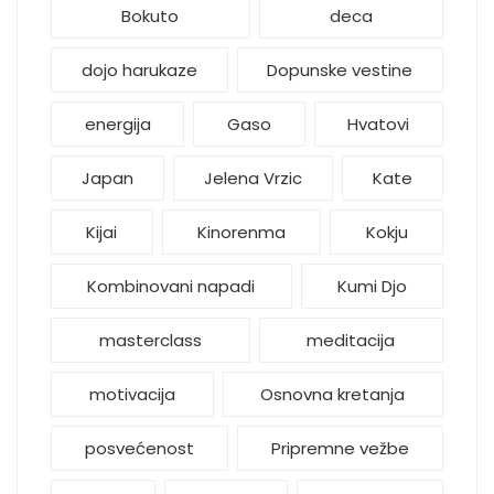
Bokuto
deca
dojo harukaze
Dopunske vestine
energija
Gaso
Hvatovi
Japan
Jelena Vrzic
Kate
Kijai
Kinorenma
Kokju
Kombinovani napadi
Kumi Djo
masterclass
meditacija
motivacija
Osnovna kretanja
posvećenost
Pripremne vežbe