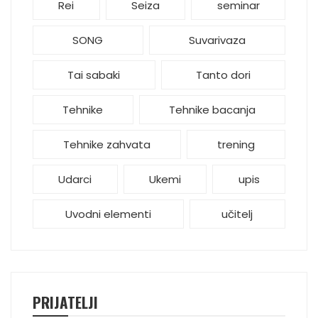
Rei
Seiza
seminar
SONG
Suvarivaza
Tai sabaki
Tanto dori
Tehnike
Tehnike bacanja
Tehnike zahvata
trening
Udarci
Ukemi
upis
Uvodni elementi
učitelj
PRIJATELJI